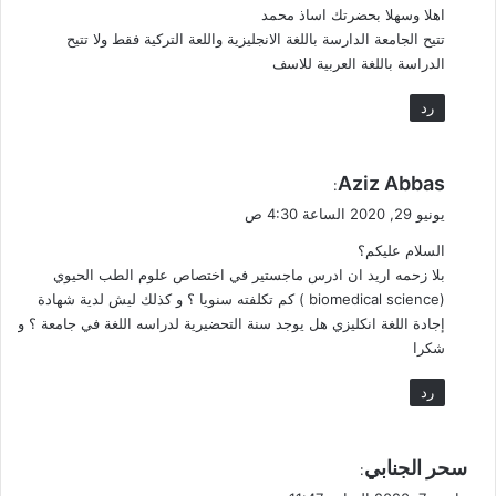
اهلا وسهلا بحضرتك اساذ محمد
ل
تتيح الجامعة الدارسة باللغة الانجليزية واللعة التركية فقط ولا تتيح
الدراسة باللغة العربية للاسف
رد
ي
Aziz Abbas
:
ق
يونيو 29, 2020 الساعة 4:30 ص
و
السلام عليكم؟
ل
بلا زحمه اريد ان ادرس ماجستير في اختصاص علوم الطب الحيوي
(biomedical science ) كم تكلفته سنويا ؟ و كذلك ليش لدية شهادة
إجادة اللغة انكليزي هل يوجد سنة التحضيرية لدراسه اللغة في جامعة ؟ و
شكرا
رد
ي
سحر الجنابي
:
ق