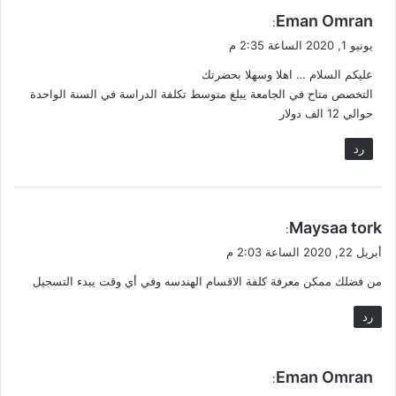
ي
Eman Omran
:
ق
يونيو 1, 2020 الساعة 2:35 م
و
عليكم السلام … اهلا وسهلا بحضرتك
ل
التخصص متاح في الجامعة يبلغ متوسط تكلفة الدراسة في السنة الواحدة
حوالي 12 الف دولار
رد
ي
Maysaa tork
:
ق
أبريل 22, 2020 الساعة 2:03 م
و
من فضلك ممكن معرفة كلفة الاقسام الهندسه وفي أي وقت يبدء التسجيل
ل
رد
ي
Eman Omran
:
ق