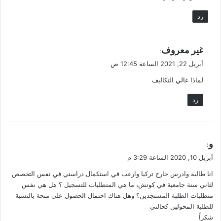
رد
ي
غير معروف
:
ق
أبريل 22, 2021 الساعة 12:45 ص
و
لماذا غالي التكاليف
ل
رد
ي
و
:
ق
أبريل 10, 2020 الساعة 3:29 م
و
انا طالبة وادرس خارج تركيا وارغب في استكمال دراستي في نفس التخصص
ل
لثاني سنة جامعية في كوتش، ما هي المتطلبات للتسجيل ؟ هل هي نفس
متطلبات الطلبة المستجدين؟ وهل هناك احتمال الحصول على منحة بالنسبة
للطلبة المحولين كحالتي
شكراً