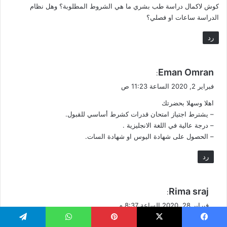
كوش لاكمال دراسة طب بشري ما هي الشروط المطلوبة؟ وهل نظام
الدراسة ساعات او فصلي؟
رد
ي
Eman Omran
:
ق
فبراير 2, 2020 الساعة 11:23 ص
و
اهلا وسهلا بحضرتك
ل
– يشترط اجتياز امتحان قدرات كشرط أساسي للقبول.
– درجة عالية في اللغة الانجليزية .
– الحصول على شهادة اليوس او شهادة السات.
رد
ي
Rima sraj
:
ق
فبراير 28, 2020 الساعة 8:37 م
و
شهادتي الثانوية بريطانية و معدلي فيها 83%
ل