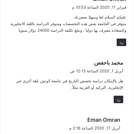
ق
فبراير 11, 2020 الساعة 10:53 م
و
عليكم السلام اها وسهلا بحضرتك
ل
متوفر في الجامعة بعض هذه التخصصات ومتوفر الدراسة باللغة الانجليزية
والشعادة معترف بها دوليا ، وتبلغ تكلفة الدراسة 24000 دولار سنويا
رد
ي
محمد باحفص
:
ق
أبريل 1, 2020 الساعة 12:13 ص
و
هل يالإمكان دراسة تخصص التاريخ في جامعة كوتش بلغة أخرى غير
ل
الإنجليزية, التركية أو العربية مثلاً.
رد
ي
Eman Omran
:
ق
أبريل 17, 2020 الساعة 2:16 م
و