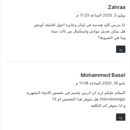
ي
Zahraa
:
ق
يوليو 5, 2020 الساعة 11:33 م
و
انا بدرس كليه هندسة في لبنان وعايزة احول لجامعة كوتش
ل
هل يمكن تعديل موادي واستكمال من ثالث سنة
وما هي الشروط؟
رد
ي
Mohammed Basel
:
ق
مايو 16, 2020 الساعة 11:08 م
و
السلام عليكم اريد ان ادرس ماستر في تخصص الاحياء المجهرية
ل
(microbiology) هل متوفر هذا التخصص ام لا؟
و اذا متوفر كم التكلفة
رد