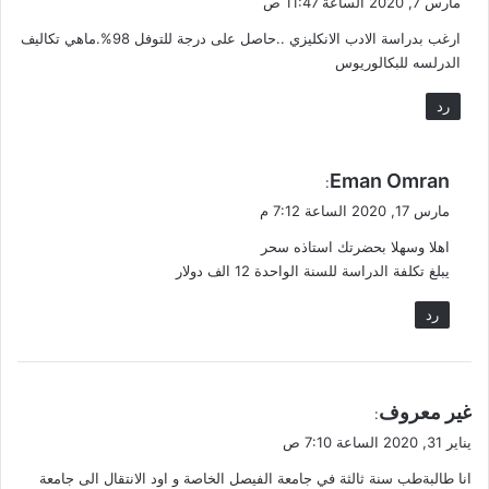
مارس 7, 2020 الساعة 11:47 ص
و
ارغب بدراسة الادب الانكليزي ..حاصل على درجة للتوفل 98%.ماهي تكاليف
ل
الدرلسه للبكالوريوس
رد
ي
Eman Omran
:
ق
مارس 17, 2020 الساعة 7:12 م
و
اهلا وسهلا بحضرتك استاذه سحر
ل
يبلغ تكلفة الدراسة للسنة الواحدة 12 الف دولار
رد
ي
غير معروف
:
ق
يناير 31, 2020 الساعة 7:10 ص
و
انا طالبةطب سنة ثالثة في جامعة الفيصل الخاصة و اود الانتقال الى جامعة
ل