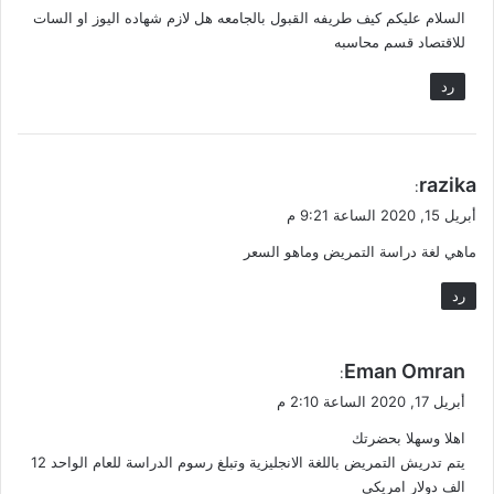
السلام عليكم كيف طريفه القبول بالجامعه هل لازم شهاده اليوز او السات
ل
للاقتصاد قسم محاسبه
رد
ي
razika
:
ق
أبريل 15, 2020 الساعة 9:21 م
و
ماهي لغة دراسة التمريض وماهو السعر
ل
رد
ي
Eman Omran
:
ق
أبريل 17, 2020 الساعة 2:10 م
و
اهلا وسهلا بحضرتك
ل
يتم تدريش التمريض باللغة الانجليزية وتبلغ رسوم الدراسة للعام الواحد 12
الف دولار امريكي