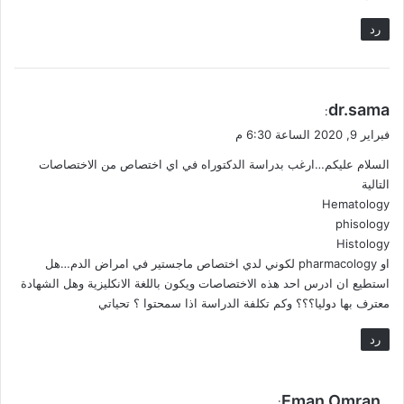
رد
ي
dr.sama
:
ق
فبراير 9, 2020 الساعة 6:30 م
و
السلام عليكم…ارغب بدراسة الدكتوراه في اي اختصاص من الاختصاصات
ل
التالية
Hematology
phisology
Histology
او pharmacology لكوني لدي اختصاص ماجستير في امراض الدم…هل
استطيع ان ادرس احد هذه الاختصاصات ويكون باللغة الانكليزية وهل الشهادة
معترف بها دوليا؟؟؟ وكم تكلفة الدراسة اذا سمحتوا ؟ تحياتي
رد
ي
Eman Omran
: