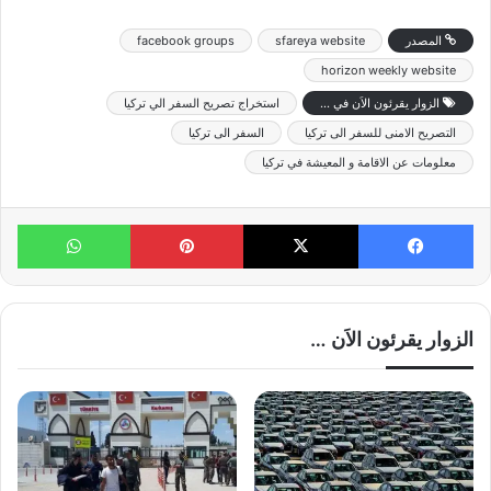
المصدر
sfareya website
facebook groups
horizon weekly website
الزوار يقرئون الاَن في ...
استخراج تصريح السفر الي تركيا
التصريح الامنى للسفر الى تركيا
السفر الى تركيا
معلومات عن الاقامة و المعيشة في تركيا
فيسبوك
X
بينتيريست
واتساب
الزوار يقرئون الاَن …