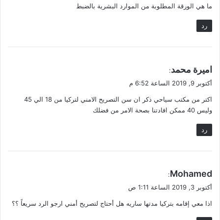
ما هي الورقة المطلوبة من الموارد البشرية بالضبط
ل
رد
ي
اميرة محمد
:
ق
أكتوبر 9, 2019 الساعة 6:52 م
و
اكتر من مكتب سياحي ذكر ان سن التصريح الامني لتركيا من 18 الي 45
ل
وليس 40 ممكن افادتنا بصحة الامر من فضلك
رد
ي
Mohamed
:
ق
أكتوبر 3, 2019 الساعة 1:11 ص
و
اذا معي إقامه بتركيا مدتها ساريه هل أحتاج لتصريح أمني ارجو الرد سريعاً ؟؟
ل