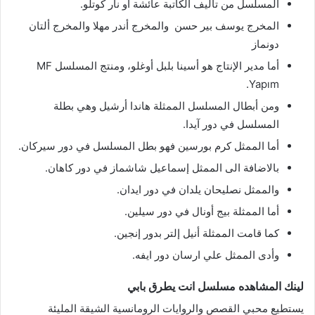
المسلسل من تأليف الكاتبة عائشة أو نار كوتلو.
المخرج يوسف بير حسن
والمخرج أندر مهلا
والمخرج ألتان
دونماز
أما مدير الإنتاج هو أسينا بلبل أوغلو، ومنتج المسلسل MF
Yapım.
ومن أبطال المسلسل
الممثلة هاندا أرشيل وهي بطلة
المسلسل في دور آيدا.
أما الممثل كرم بورسين فهو بطل المسلسل في دور سيركان.
بالاضافة الى الممثل إسماعيل شاشماز في دور كاهان.
والممثل نصليحان يلدان في دور ايدان.
أما الممثلة بيج أونال في دور سيلين.
كما قامت الممثلة أنيل إلتر بدور إنجين.
وأدى الممثل علي ارسان دور ايفه.
لينك المشاهده
مسلسل انت يطرق بابي
يستطيع محبي القصص والروايات الرومانسية الشيقة المليئة