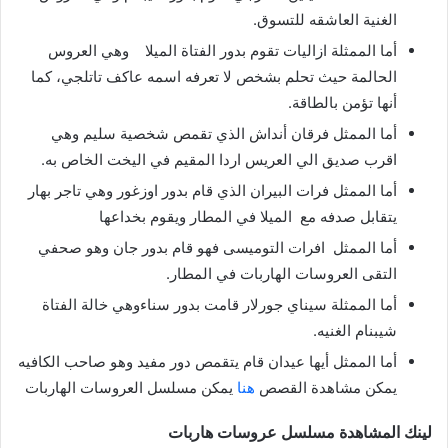
الغنية العاشقه للتسوق.
أما الممثلة ازاليات تقوم بدور الفتاة الميلا
وهي العروس
الحالمة حيث تحلم بشخص لا تعرفه اسمه عاكف تاتلجي، كما
أنها تؤمن بالطاقة.
أما الممثل فرقان أنداش الذي تقمص شخصية سليم وهي
اقرب صديق الي العريس اردا المقيم في اليخت الخاص به.
أما الممثل فرات البيران الذي قام بدور اوزغور وهي تاجر بهار
يتقابل صدفه مع الميلا في المطار ويقوم بخداعها
أما الممثل افرات التوميسى فهو قام بدور جان وهو صحفي
التقى العروسات الهاربات في المطار.
أما الممثلة سيناي جورلار قامت بدور سناءوهي خالة الفتاة
شيبنام الغنيه.
أما الممثل أيها عيدان قام يتقمص دور مفيد وهو صاحب الكافيه
يمكن مشاهدة القصص
هنا
يمكن مسلسل العروسات الهاربات
لينك المشاهدة
مسلسل
عروسات هاربات