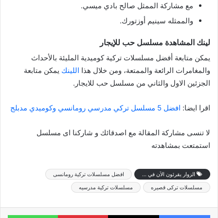
مع مشاركة الممثل صالح بادي ميسي.
والممثله سينيم أوزتورك.
لينك المشاهدة
مسلسل
حب للإيجار
يمكن متابعة
أفضل مسلسلات تركية كوميدية
المليئة بالأحداث
والمغامرات الرائعة والممتعة، ومن خلال هذا
اللينك
يمكن متابعة
الجزئين الاول والثاني من مسلسل حب للايجار.
اقرا ايضا:
افضل 5 مسلسل تركي مدرسي رومانسي وكوميدي مدبلج
لا تنسى مشاركة المقالة مع اصدقائك و شاركنا اى مسلسل
استمتعت بمشاهدته
الزوار يقرئون الاَن في ...
افضل مسلسلات تركية رومانسى
مسلسلات تركى قصيره
مسلسلات تركية مدرسيه
فيسبوك
X
بينتيريست
واتساب