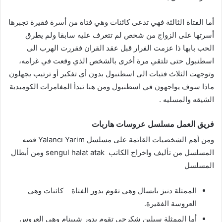
أما الفتاة الثالثة فهي تدعى كائنات وهي فتاة من أسرة فقيرة تجبرها
أسرتها على الزواج من شخص لم تتعرف عليه سابقا ولم يطرق
الحب بابها ذا عزمت الفرار قبل عقد القران فقررت الهرب الى
اسطنبول حتى تلتقي مرة أخرى بالشخص الذي وقعت في غرامه،
وتوجهت الثلاث فتيات الى اسطنبول بدون أي تفكير أو ترتيب يجهلون
ماذا سوف يواجهون في اسطنبول ومن هنا تبدأ المغامرات الكوميدية
الشيقه والمسليه .
فريق العمل
مسلسل
عروسات هاربات
ومن أهم الشخصيات القائمة على مسلسل Yalancı Yarim
قصه
المسلسل من تأليف واخراج الكاتب sengul halat atak
ومن أبطال
المسلسل
الممثلة دنيز بايسال وهي تقوم بدور الفتاة
كائنات وهي
العروسة الفقيرة.
أما الممثلة سيلين شكرجي تقوم بدور شيبنام وهي العروس