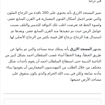
في تركيا.
تميز المسجد الازرق بأنه يحتوي على 260 نافذة من الزجاج الملون
والتي تعتبر اجمل أشكال الفنون المعمارية في القرن السابع عشر،
ولسوء الحظ قد تعرضت اغلب تلك النوافذ للتدمير والتلف بسبب
عوامل الزمن حيث تم تنفيذها منذ القرن السابع عشر، وبعدها تم
استبدال هذا الزجاج بزجاج اقل قيمة بكثير من الزجاج الأصلي لها.
يشتهر
المسجد الازرق
بأنه يمتلك ستة مساجد والتي تم بنائها عن
طريق الخطأ، وهذا الخطأ أساء غضب السلطان احمد بشكل كبير من
الناحية الدينية حتى استطاع السلطان احمد أن يقوم بأحداث شكل
مختلف من خلال الطلب من المهندسون المعماريين أن يقوموا ببناء
مآذنه سابعة ولكن في بيت الله الحرام والذي يكون متفوق على
مساجد الأرض جميعها.