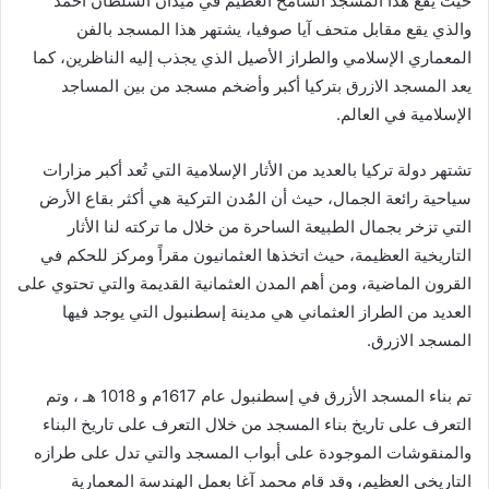
حيث يقع هذا المسجد الشامخ العظيم في ميدان السلطان أحمد
والذي يقع مقابل متحف آيا صوفيا، يشتهر هذا المسجد بالفن
المعماري الإسلامي والطراز الأصيل الذي يجذب إليه الناظرين، كما
يعد المسجد الازرق بتركيا أكبر وأضخم مسجد من بين المساجد
الإسلامية في العالم.
تشتهر دولة تركيا بالعديد من الأثار الإسلامية التي تُعد أكبر مزارات
سياحية رائعة الجمال، حيث أن المُدن التركية هي أكثر بقاع الأرض
التي تزخر بجمال الطبيعة الساحرة من خلال ما تركته لنا الأثار
التاريخية العظيمة، حيث اتخذها العثمانيون مقراً ومركز للحكم في
القرون الماضية، ومن أهم المدن العثمانية القديمة والتي تحتوي على
العديد من الطراز العثماني هي مدينة إسطنبول التي يوجد فيها
المسجد الازرق.
تم بناء المسجد الأزرق في إسطنبول عام 1617م و 1018 هـ ، وتم
التعرف على تاريخ بناء المسجد من خلال التعرف على تاريخ البناء
والمنقوشات الموجودة على أبواب المسجد والتي تدل على طرازه
التاريخي العظيم، وقد قام محمد آغا بعمل الهندسة المعمارية