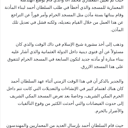
المعمارية للمسجد والذي أخطأ في طلب السلطان أحمد لبناء المأذنة
وقام ببنائها بستة مآذن مثل المسجد الحرام وأمر فوراً عن التراجع
عن هذا العمل من خلال القيام بتعديله، ولكنه فشل في تعديل تلك
المآذن.
وذهب إلى أخذ مشورة شيخ الإسلام في ذاك الوقت والذي كان
مسئولاً عن أي فتوى دينية داخل الدولة العثمانية والذي أشار عليه
ببناء منارة أو مآذنه جديد لتكون السابعة في المسجد الحرام لتتفوق
على هذا المسجد الازرق.
والجدير بالذكر أن في هذا الوقت الزمني أثناء عهد السلطان أحمد
كان هناك اهتمام كبير في الإنشاءات والتعديلات التي كانت تتم داخل
الحرم المكي الشريف، وخاصةً بعد تعرض المسجد المكي الشريف
إلى حدوث الفيضانات والتي أحدثت الكثير من وقوع التآلفيات
والأضرار بالحرم.
حيث قام السلطان أحمد بإرسال العديد من المعماريين والمهندسون