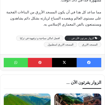
مشهورة جداً في ذاك الوقت.
مما ساعد كل هذا في أن يكون المسجد الأزرق من البناءات الفخمة
على مستوى العالم ويقصده السياح لزيارته بشكل دائم يشاهدون
ويستمتعون بالفن المعماري الإسلامي به.
الزوار يقرئون الاَن في ...
افضل اماكن سياحية و ترفيهية في تركيا
المسجد الازرق
المسجد الازرق اسطنبول
فيسبوك
X
بينتيريست
واتساب
الزوار يقرئون الاَن …