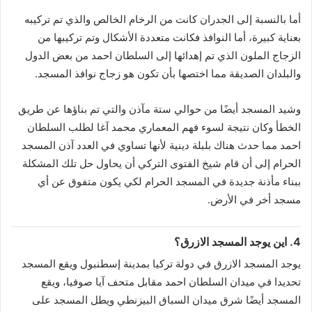
أما بالنسبة إلى الجدران كانت من الرخام الخالص والذي تم تركيبه
بعناية كبيرة، أما النوافذ فكانت متعددة الأشكال وتم تركيبها من
الزجاج الملون الذي تم إهدائها إلى السلطان احمد من بعض الدول
والبلدان الصديقة مما اختصها بأن تكون هو زجاج نوافذ المسجد.
وشيد المسجد أيضًا من حوالي ستة مآذن والتي تم بناؤها عن طريق
الخطأ وكان نتيجة لسوء فهم المعماري محمد آغا لطلب السلطان
احمد مما حدث هناك بلبلة دينية لأنها تساوي في العدد آذن المسجد
الحرام إلى أن قام شيخ الفتوى التركي أن يحاول حل تلك المشكلة
ببناء مأذنة جديدة في المسجد الحرام لكي يكون متفوق عن أي
مسجد أخر في الأرض.
4. اين يوجد المسجد الازرق؟
يوجد المسجد الازرق في دولة تركيا بمدينة إسطنبول ويقع المسجد
تحديدا في ميدان السلطان احمد مقابل متحف آيا صوفيا، ويقع
المسجد أيضًا شرق ميدان السباق البيزنطي ويطل المسجد على