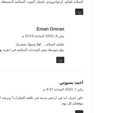
السلام عليكم..ارجواتزويدي باسعار البيوت السكنية المستقلة الفلل في محافظة انقرة من ٨٠م الى مساحة ١٥٠م
ل
رد
ي
Eman Omran
:
ق
يناير 6, 2020 الساعة 10:24 م
و
عليكم السلام … اهلا وسهلا بحضرتك
ل
يبلغ متوسط سعر الوحدات السكنية في انقرة بهذه المساحة من 000
رد
ي
احمد بسيوني
:
ق
يناير 1, 2020 الساعة 4:37 م
و
عاوز اعرف ايه هي ارخص مدينة في تكلفة العقارات؟ وبرضه اغل
ل
موقعكم كل يوم