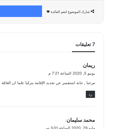
شارك الموضوع لتعم الفائدة ❤
‫7 تعليقات
ي
ريمان
:
ق
يونيو 5, 2020 الساعة 7:21 م
و
مرحبا , حابة استفسر عن تجديد الإقامة بتركيا علما ان العائلة 
ل
رد
ي
محمد سليمان
:
ق
مايو 29, 2020 الساعة 3:01 ص