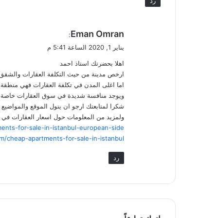
رد
ي
Eman Omran
:
ق
يناير 1, 2020 الساعة 5:41 م
و
اهلا بحضرتك استاذ احمد
ل
ارخص مدينة من حيث التكلفة العقارات والشقق هي مدينة اضن
اما اغلى المدن في تكلفة العقارات فهي منطقة بشكت
ويوجد منافسة شديدة في سوق العقارات خاصة
شكرا لمتابعتك ارجو ان ينول الموقع والمواضيع 
ولمزيد من المعلومات حول اسعار العقارات في تر
ents-for-sale-in-istanbul-european-side/
m/cheap-apartments-for-sale-in-istanbul/
رد