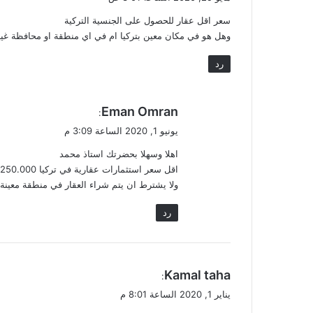
و
سعر اقل عقار للحصول على الجنسية التركية
ل
وهل هو في مكان معين بتركيا ام في اي منطقة او محافظة غير
رد
ي
Eman Omran
:
ق
يونيو 1, 2020 الساعة 3:09 م
و
اهلا وسهلا بحضرتك استاذ محمد
ل
اقل سعر استثمارات عقارية في تركيا 250.000 دولار أمريكي للحصول علي الجنسية التركية
ولا يشترط ان يتم شراء العقار في منطقة معينة
رد
ي
Kamal taha
:
ق
يناير 1, 2020 الساعة 8:01 م
و